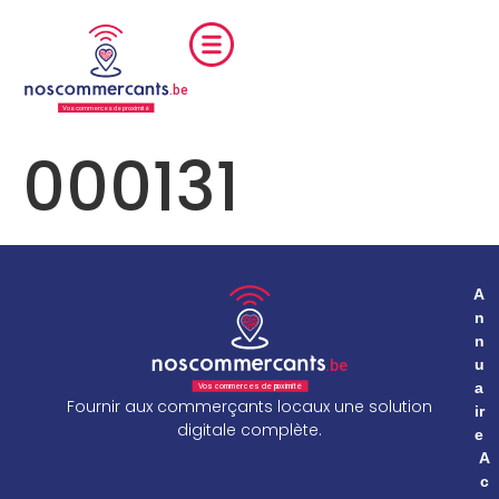
000131
A
n
n
u
a
Fournir aux commerçants locaux une solution
ir
digitale complète.
e
A
c